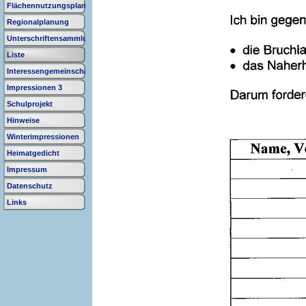
Flächennutzungsplan
Regionalplanung
Unterschriftensammlung
Liste
Interessengemeinschaft
Impressionen 3
Schulprojekt
Hinweise
Winterimpressionen
Heimatgedicht
Impressum
Datenschutz
Links